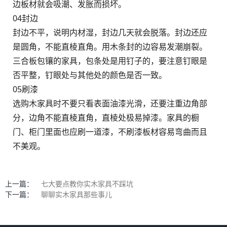
边板材就会吸潮、发胀而损坏。
04封边
封边不平，说明内材湿，封边几天就会脱落。封边还应
是圆角，不能直棱直角。用木条封的边容易发潮崩裂。
三合板包镶的家具，包条处是用钉子的，要注意钉眼是
否平整，钉眼处与其他处的颜色是否一致。
05刷漆
选购木家具时不要只看表面油漆光滑，还要注重边角部
分，边角不能直棱直角，直棱处极易掉漆。家具的橱
门、柜门里面也应刷一道漆，不刷漆板材容易弯曲而且
不美观。
上一篇：
七大要点教你实木家具不踩坑
下一篇：
聊聊实木家具那些事儿