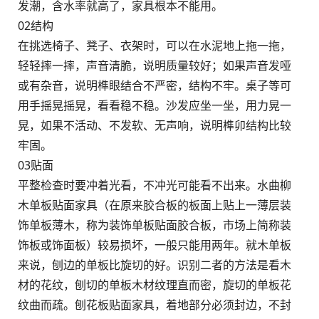
发潮，含水率就高了，家具根本不能用。
02结构
在挑选椅子、凳子、衣架时，可以在水泥地上拖一拖，
轻轻摔一摔，声音清脆，说明质量较好；如果声音发哑
或有杂音，说明榫眼结合不严密，结构不牢。桌子等可
用手摇晃摇晃，看看稳不稳。沙发应坐一坐，用力晃一
晃，如果不活动、不发软、无声响，说明榫卯结构比较
牢固。
03贴面
平整检查时要冲着光看，不冲光可能看不出来。水曲柳
木单板贴面家具（在原来胶合板的板面上贴上一薄层装
饰单板薄木，称为装饰单板贴面胶合板，市场上简称装
饰板或饰面板）较易损坏，一般只能用两年。就木单板
来说，刨边的单板比旋切的好。识别二者的方法是看木
材的花纹，刨切的单板木材纹理直而密，旋切的单板花
纹曲而疏。刨花板贴面家具，着地部分必须封边，不封